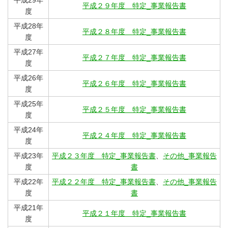
平成29年
平成２９年度 特定_事業報告書
度
平成28年
平成２８年度 特定_事業報告書
度
平成27年
平成２７年度 特定_事業報告書
度
平成26年
平成２６年度 特定_事業報告書
度
平成25年
平成２５年度 特定_事業報告書
度
平成24年
平成２４年度 特定_事業報告書
度
平成23年
平成２３年度 特定_事業報告書
、
その他_事業報告
度
書
平成22年
平成２２年度 特定_事業報告書
、
その他_事業報告
度
書
平成21年
平成２１年度 特定_事業報告書
度