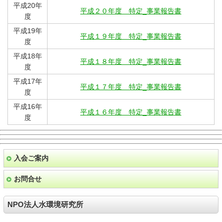
平成20年
平成２０年度 特定_事業報告書
度
平成19年
平成１９年度 特定_事業報告書
度
平成18年
平成１８年度 特定_事業報告書
度
平成17年
平成１７年度 特定_事業報告書
度
平成16年
平成１６年度 特定_事業報告書
度
入会ご案内
お問合せ
NPO法人水環境研究所